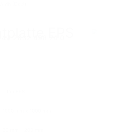
[Dach]
atplatte EPS
+49 2632 498 74 0
+49 2632 498 74 0
Titan EPS
1000 mm x 1000 mm
20 mm – 200 mm