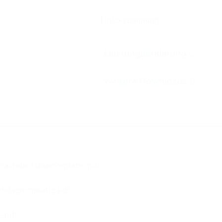
Kontakt
Druckspannung:
Downloads
Leistungserklärung
Weitere Downloads
Datenschutz
Impressum
lachdachdaemmplatte.pdf
chdaemmplatte.pdf
e.pdf