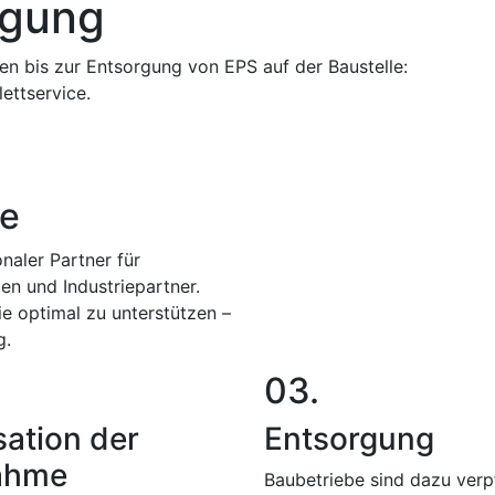
rgung
n bis zur Entsorgung von EPS auf der Baustelle:
ettservice.
ce
naler Partner für
n und Industriepartner.
ie optimal zu unterstützen –
g.
03.
sation der
Entsorgung
ahme
Baubetriebe sind dazu verpf