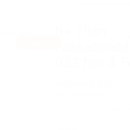
b+ Titan
Fassadendä
Search
032 Nut & F
WDV/WAP 032
N+F in Baukastenfräsung
Unternehmen
Vertrieb nur an WDV-Systemanbie
Karriere
Material: