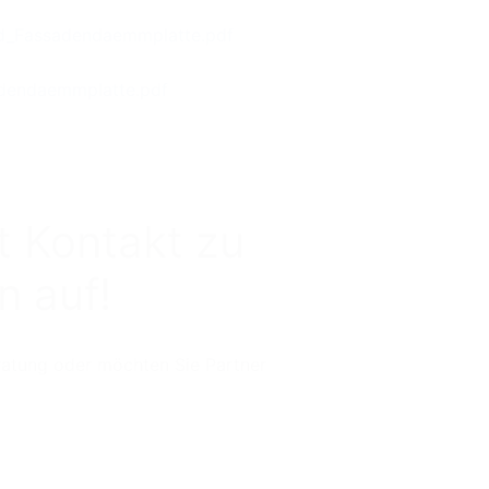
d_Fassadendaemmplatte.pdf
dendaemmplatte.pdf
t Kontakt zu
n auf!
ratung oder möchten Sie Partner