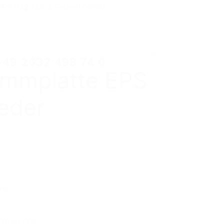
[Wand]
+49 2632 498 74 0
+49 2632 498 74 0
mmplatte EPS
eder
ter
Titan EPS