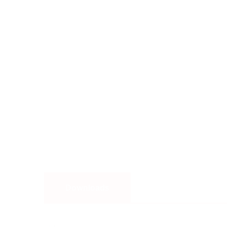
Kreislaufwirtschaft
EPS-Recycling
Komplett-Service
Energieeinsparung
Downloads